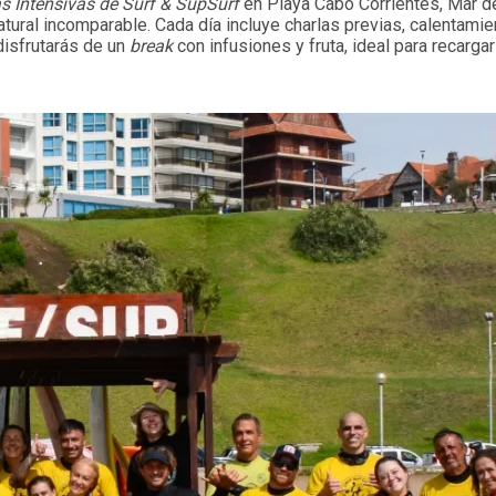
as Intensivas de Surf & SupSurf
en Playa Cabo Corrientes, Mar de
atural incomparable. Cada día incluye charlas previas, calentamie
disfrutarás de un
break
con infusiones y fruta, ideal para recargar