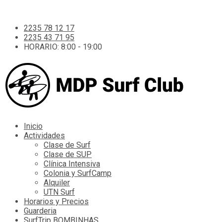
2235 78 12 17
2235 43 71 95
HORARIO: 8:00 - 19:00
Inicio
Actividades
Clase de Surf
Clase de SUP
Clínica Intensiva
Colonia y SurfCamp
Alquiler
UTN Surf
Horarios y Precios
Guarderia
SurfTrip BOMBINHAS