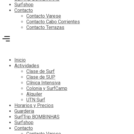
Surfshop
Contacto
Contacto Varese
Contacto Cabo Corrientes
Contacto Terrazas
Inicio
Actividades
Clase de Surf
Clase de SUP
Clínica Intensiva
Colonia y SurfCamp
Alquiler
UTN Surf
Horarios y Precios
Guarderia
SurfTrip BOMBINHAS
Surfshop
Contacto
Contacto Varese